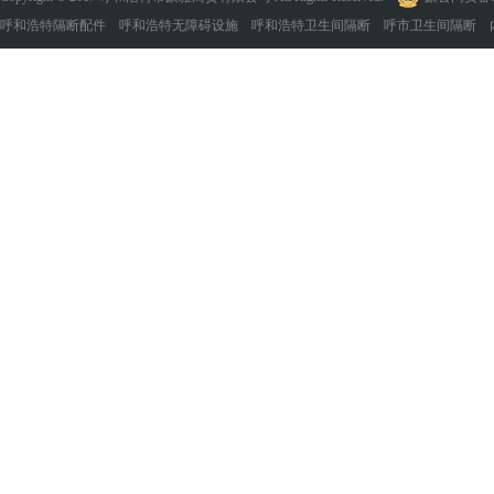
呼和浩特隔断配件 呼和浩特无障碍设施 呼和浩特卫生间隔断 呼市卫生间隔断 